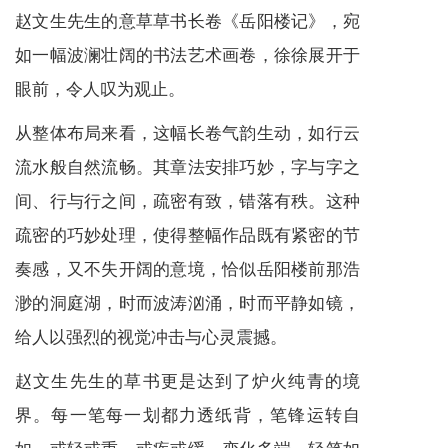
赵文生先生的意草草书长卷《岳阳楼记》，宛
如一幅波澜壮阔的书法艺术画卷，徐徐展开于
眼前，令人叹为观止。
从整体布局来看，这幅长卷气韵生动，如行云
流水般自然流畅。其章法安排巧妙，字与字之
间、行与行之间，疏密有致，错落有秩。这种
疏密的巧妙处理，使得整幅作品既有紧密的节
奏感，又不失开阔的意境，恰似岳阳楼前那浩
渺的洞庭湖，时而波涛汹涌，时而平静如镜，
给人以强烈的视觉冲击与心灵震撼。
赵文生先生的草书更是达到了炉火纯青的境
界。每一笔每一划都力透纸背，笔锋运转自
如，或轻或重，或疾或缓，变化多端。轻笔如