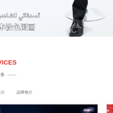
VICES
务  ——
推介
品牌推介